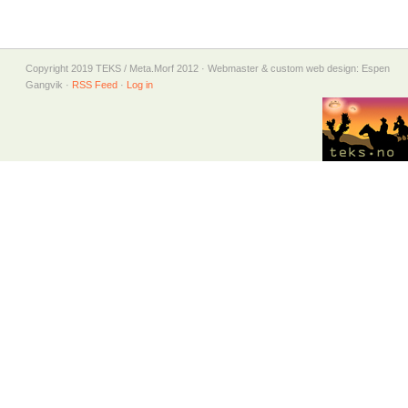
Copyright 2019 TEKS / Meta.Morf 2012 · Webmaster & custom web design: Espen
Gangvik ·
RSS Feed
·
Log in