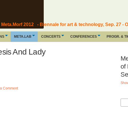
Meta.Morf 2012 - Biennale for art & technology, Sep. 27 - O
ONS
META.LAB
CONCERTS
CONFERENCES
PROGR. & T
esis And Lady
Me
of
Se
Show
 a Comment