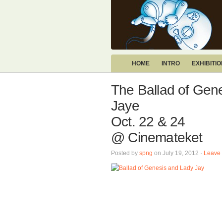
HOME
INTRO
EXHIBITI
The Ballad of Gen
Jaye
Oct. 22 & 24
@ Cinemateket
Posted by
spng
on July 19, 2012 ·
Leave