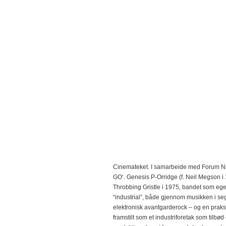
Cinemateket. I samarbeide med Forum N
GO‘. Genesis P-Orridge (f. Neil Megson i
Throbbing Gristle i 1975, bandet som e
“industrial”, både gjennom musikken i s
elektronisk avantgarderock – og en praksis
framstilt som et industriforetak som tilbø