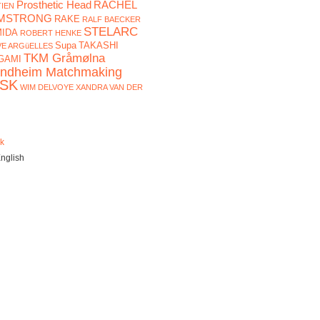
Prosthetic Head
RACHEL
TIEN
MSTRONG
RAKE
RALF BAECKER
STELARC
IDA
ROBERT HENKE
Supa
TAKASHI
VE ARGüELLES
TKM Gråmølna
GAMI
ondheim Matchmaking
SK
WIM DELVOYE
XANDRA VAN DER
k
nglish