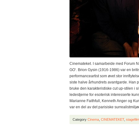
Cinemateket. I samarbeide med Forum N
GO‘. Brion Gysin (1916-1986) var en britis
performanceartist som øvet stor innflytels
siste halve århundrets avantgarde. Han på
bruke den karakteristiske cut up-stilen i si
ledestjerne for esoterisk interesserte ku
Marianne Faithfull, Kenneth Anger og Ku
var en del av det parisiske surrealistmilj
Category
Cinema
,
CINEMATEKET
,
stagefi