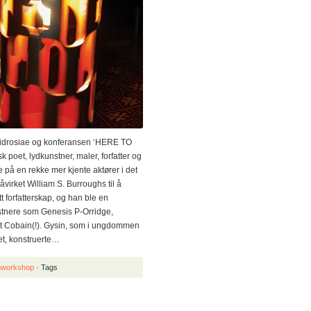
idrosiae og konferansen ‘HERE TO
k poet, lydkunstner, maler, forfatter og
e på en rekke mer kjente aktører i det
virket William S. Burroughs til å
tt forfatterskap, og han ble en
nstnere som Genesis P-Orridge,
rt Cobain(!). Gysin, som i ungdommen
øet, konstruerte…
lmworkshop
· Tags