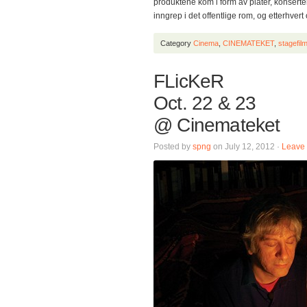
produktene kom i form av plater, konsert
inngrep i det offentlige rom, og etterhv
Category
Cinema
,
CINEMATEKET
,
stagefi
FLicKeR
Oct. 22 & 23
@ Cinemateket
Posted by
spng
on July 12, 2012 ·
Leave