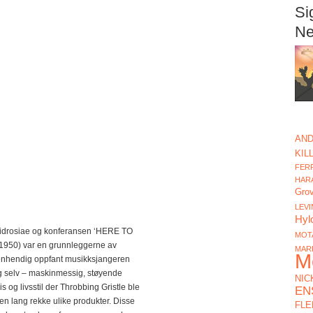
Si
Ne
AND
KIL
FERR
HAR
Gro
LEVI
Hyl
idrosiae og konferansen ‘HERE TO
MOT
 1950) var en grunnleggerne av
MAR
M
genhendig oppfant musikksjangeren
eg selv – maskinmessig, støyende
NIC
 og livsstil der Throbbing Gristle ble
EN
d en lang rekke ulike produkter. Disse
FLE