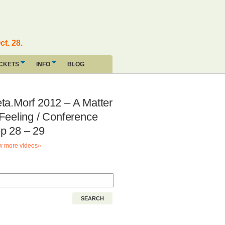
ct. 28.
ICKETS
INFO
BLOG
ta.Morf 2012 – A Matter
 Feeling / Conference
p 28 – 29
 more videos»