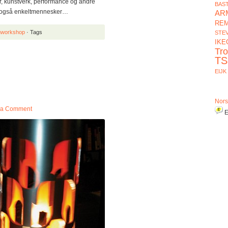
er, kunstverk, performance og andre
BAS
ert også enkeltmennesker…
AR
REM
lmworkshop
· Tags
STE
IKE
Tr
TS
EIJK
Nors
 a Comment
E