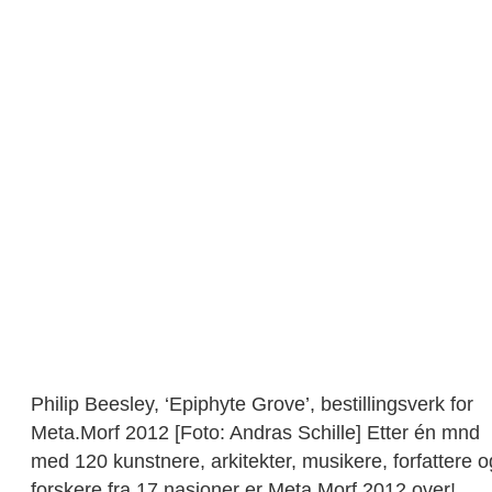
Philip Beesley, ‘Epiphyte Grove’, bestillingsverk for
Meta.Morf 2012 [Foto: Andras Schille] Etter én mnd
med 120 kunstnere, arkitekter, musikere, forfattere o
forskere fra 17 nasjoner er Meta.Morf 2012 over!