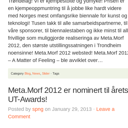
Trøndelag! Vi er kjempestolte og ydmyke! Prisen er
en kjempeoppmuntring til å jobbe like hardt videre
med Norges mest omfangsrike biennale for kunst og
teknologi! Tusen takk til alle samarbeidspartnerne, til
våre sponsorer, til biennalestaben og ikke minst til al
frivillige som muliggjorde realiseringa av Meta.Morf
2012, den største utstillingssatningen i Trondheim
noensinne! Meta.Morf 2012 websted! Meta.Morf 201
– A Matter of Feeling – ble avviklet over…
Category
Blog
,
News
,
Slider
· Tags
Meta.Morf 2012 er nominert til året
UT-Awards!
Posted by
spng
on January 29, 2013 ·
Leave a
Comment