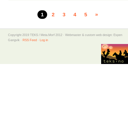
1
2
3
4
5
»
Copyright 2019 TEKS / Meta.Morf 2012 · Webmaster & custom web design: Espen
Gangvik ·
RSS Feed
·
Log in