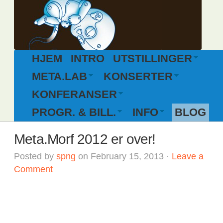
HJEM
INTRO
UTSTILLINGER
META.LAB
KONSERTER
KONFERANSER
PROGR. & BILL.
INFO
BLOG
Meta.Morf 2012 er over!
Posted by
spng
on February 15, 2013 ·
Leave a
Comment