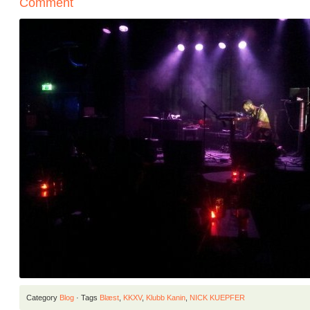
Comment
Category
Blog
· Tags
Blæst
,
KKXV
,
Klubb Kanin
,
NICK KUEPFER