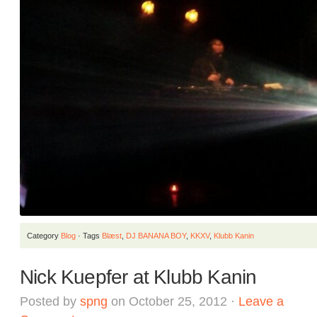
Category
Blog
· Tags
Blæst
,
DJ BANANA BOY
,
KKXV
,
Klubb Kanin
Nick Kuepfer at Klubb Kanin
Posted by
spng
on October 25, 2012 ·
Leave a