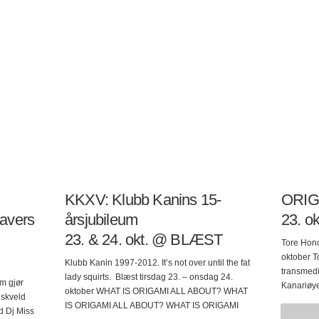
 mest
det spilles for. Musikken er altid utforskende og
Bromance
es, opp
drives framover gjennom et hav av knotter og
på Supa u
 er en
slidere hele tiden. Siesta Submarina startet å
2012 åpn
ig
satse…
e
erdige
KKXV: Klubb Kanins 15-
ORIG
avers
årsjubileum
23. o
23. & 24. okt. @ BLÆST
Tore Hono
oktober T
Klubb Kanin 1997-2012. It’s not over until the fat
transmedi
lady squirts. Blæst tirsdag 23. – onsdag 24.
m gjør
Kanariøye
oktober WHAT IS ORIGAMI ALL ABOUT? WHAT
gskveld
teller hun
IS ORIGAMI ALL ABOUT? WHAT IS ORIGAMI
d Dj Miss
forestilli