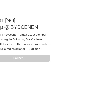
T [NO]
sep @ BYSCENEN
@ Byscenen lørdag 29. september!
e: Aggie Peterson, Per Martinsen.
effekter: Petra Hermanova. Frost dukket
rske radiostasjoner i 1998 med
cross the Moon”, var
Launch
nsnominert og var et frisk pust i
d mellom electronica og alternativ
t har eksistert som duo siden
n av albumet “Melodica” i 2001, som
 i Storbritannia og i USA på den
iske techno-labelen Shadow Records.
etter ut albumet ”Love! Revolution!” i
har siden sluppet en rekke singler
r. De har turnert verden over…