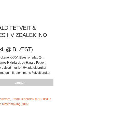
LD FETVEIT &
S HVIZDALEK [NO
okt. @ BLÆST)
 voksne KKXV: Blæst onsdag 24.
gnes Hvizdalek og Harald Fetveit
mprovisert musikk; Hvizdalek bruker
me og mikrofon, mens Fetveit bruker
mitiv elektronikk, som den stemmen til
Launch
 låte som, og nettopp denne lydlikheten
 det som gir musikken deres spenning
g. De to går gjerne til ekstremer, enten
rer eller eksploderer på lydfronten. De
 sammen siden 2008, med flere
er i Oslo og Wien. De har spilt på flere
, ikke minst…