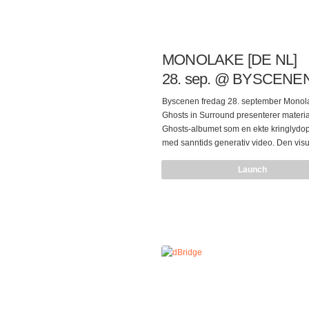
MONOLAKE [DE NL]
28. sep. @ BYSCENE
Byscenen fredag 28. september Monol
Ghosts in Surround presenterer materia
Ghosts-albumet som en ekte kringlydo
med sanntids generativ video. Den visu
siden av Ghosts in Surround-turnéen er
Launch
bidrag fra den nederlendske audiovisu
kunstneren Tarik Barri [NL], som Rober
[DE] har samarbeidet med siden begy
av 2009. Byscenen blir rigget om for en
surround konsert som sammen med visu
ta deg ut på en reise av de sjeldne; ”
beats, grumsete lyder, dyp bass, brede 
lydbilder og små soniske skapninger 