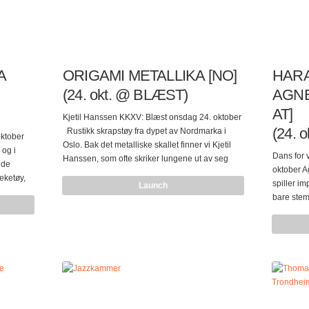
A
ORIGAMI METALLIKA [NO]
HARA
(24. okt. @ BLÆST)
AGNE
AT]
Kjetil Hanssen KKXV: Blæst onsdag 24. oktober
(24. 
Rustikk skrapstøy fra dypet av Nordmarka i
ktober
Oslo. Bak det metalliske skallet finner vi Kjetil
 og i
Dans for
Hanssen, som ofte skriker lungene ut av seg
gde
oktober A
som Ambolthue, eller krøller seg sammen til en
eketøy,
spiller i
Launch
festlig ball av gjørmete lyd som Torstein Wjiik.
tronikk
bare stem
Origami Metallika er et rett-frem skrapmetall-
nokså pri
støyprosjekt, primalt og fysisk. Ikke spør mer enn
om
tider kan
det. En lekker 7″ produsert av Lasse Marhaug
er noe av
kommer snart. Dette er Metallikas første konsert,
ale er
og særpre
til tross for at prosjektet har eksistert siden 2007.
 som
de reduse
Du vil…
r. Han
har spilt
nistfond
opptreden
 “Shadow
festivaler