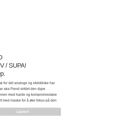
D
V / SUPA!
p.
for det analoge og eklektiske har
r aka Fiend sirklet den dype
nnen med harde og kompromissløse
ført med maske for å øke fokus på den
 ånden i musikken. Denne gangen
Launch
n opp med et analogt utvalg av lyd
s sammen til et mylder av nevro- og
revet bonanza, med et dryss av
rytende mashups å hylle Roken