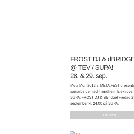
FROST DJ & dBRIDGE
@ TEV / SUPA!
28. & 29. sep.
Meta.Morf 2012’s META.FEST presentere
samarbeide med Trondheim Elektrover
SUPA: FROST DJ & dBridge! Fredag 2
september kl. 24.00 på SUPA,
starter Tromsøbaserte FROST sitt DJ-set
Launch
etter nederlandske MONOLAKE og Tok
baserte OPEN REEL ENSEMBLE (første 
ferdige på Byscenen. Lørdag 29. septe
24.00 på SUPA, fyrer dBridge,