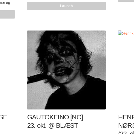
ALL ABOUT? WHAT IS ORIGAMI ALL
tmer og
han spilt
Launch
ABOUT? WHAT IS ORIGAMI ALL
publisert 
ABOUT? WHAT IS ORIGAMI ALL
t
nesten all
ABOUT? WHAT IS ORIGAMI ALL
arekunst,
billedkuns
ABOUT? WHAT IS ORIGAMI ALL
mengde m
ABOUT? WHAT IS ORIGAMI ALL
ng vist
samarbei
ABOUT? WHAT IS ORIGAMI ALL
Meta.Morf
ABOUT? WHAT IS ORIGAMI ALL
ter
ABOUT? WHAT IS ORIGAMI ALL
s 2011 og
ABOUT? WHAT IS ORIGAMI ALL
 2011.
ABOUT? WHAT IS ORIGAMI ALL
ABOUT? WHAT IS ORIGAMI ALL
ABOUT? WHAT IS ORIGAMI ALL ABOUT?
Klubb Kanin…
ISE
GAUTOKEINO [NO]
HEN
23. okt. @ BLÆST
NØRS
(23. 