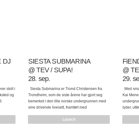
ENSEMBLE ble grunnlagt i 2009…
 DJ
SIESTA SUBMARINA
FiEN
@ TEV / SUPA!
@ TE
28. sep.
29. se
r stolt i
Siesta Submarina er Trond Christensen fra
Med smak 
ksted og
Trondheim, som de siste årene har gjort seg
Kai Menea
8.
bemerket i den lille norske undergrunnen med
undergru
sine drivende livesett, framført med
lyder, ut
t! Rett
trommemaskiner, samplere, analoge synther og
dvelende
Launch
yo-
effekter. Et livesett med Siesta Submarina kan
dukker ha
sett) er
by på alt fra mørk, drivende dub-techno, til Jeff
som sette
mber kl.
Mills-inspirert hard minimal, Tribal techno og
techstepd
knallhard kjellertechno, alt etter hvor og hvem
sjangerb