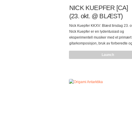
NICK KUEPFER [CA]
(23. okt. @ BLÆST)
Nick Kuepfer KKXV: Blæst tirsdag 23. o
Nick Kuepfer er en lydentusiast og
eksperimentell musiker med et primært
gitarkomposisjon, bruk av forberedte o
endrede instrumenter, lydlandskap og o
Launch
dyreriket, og en rekke andre lydkilder 
behandlet gjennom en rekke 1/4 ”
båndmaskiner. Hans i store grad ordlø
strekker seg fra det subtile og statiske ti
frenetiske og voldsomme, med en meto
årvåken sans for eksperimentering, rett
søkenen etter konsonans og dissonan
lyden av “natur.” Nick begynte…