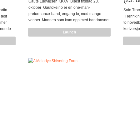
Gaute Ludvigsen KKXV: Blæst tirsdag 23.
oktober Gautokeino er en one-man-
rtin
Solo Trom
preformance-band, engang to, med mange
læst
Henrik ha
venner. Mannen som kom opp med bandnavnet
n mer
to hovedk
(som er et ordspill på den afrikanske elven
innende
kortversj
Launch
berømt for sine mange misjonærer stasjoner),
med
ekspressi
lider av den sjeldne W.Earl syndrom og ble
RASS!
samspill 
sendt bort fra hjembygda, og nå bare skal vises i
e
prosjekter
viser spilt utenfor den lokale scenen.
ger bak
andre gang
Gautokeino er et svært åndelig band som søker
orsket de
solokonse
å opplyse de/dem lytteren/e med lyden av ren
ell som
Oldesloe, 
glede og nostalgi til en bedre pre-vitenskapelige
støy-
cd’en “SO
æra. Gjennom bandets…
sources i
egazer-
landet-fe
 gjennom
Helmetic