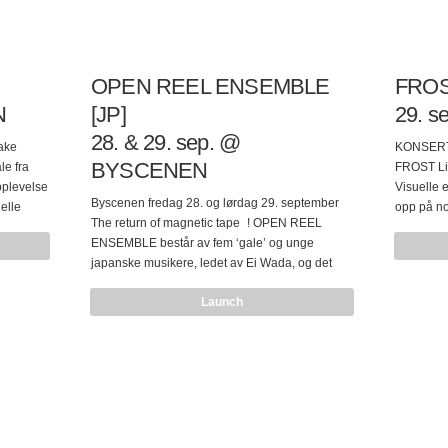
OPEN REEL ENSEMBLE
FROS
N
[JP]
29. 
28. & 29. sep. @
ake
KONSERT 
BYSCENEN
le fra
FROST Liv
pplevelse
Visuelle 
Byscenen fredag 28. og lørdag 29. september
elle
opp på no
The return of magnetic tape ! OPEN REEL
 et
“Clouds A
ENSEMBLE består av fem ‘gale’ og unge
elle
Spelleman
japanske musikere, ledet av Ei Wada, og det
t Henke
grenselan
som utmerker bandet er deres
nnelsen
pop. Fros
Launch
signaturinstrument: gamle ruller med
utgivelse
magnetbånd, som gruppens medlemmer kobler
als vil
ble utgitt
til sistegenerasjons datamaskiner, skaper
…Rystende
legendar
usammenliknbare melodier, toner og lyder.
frodige
De ga der
OPEN REEL ENSEMBLE gir et liveshow som
som bor…
2006, og 
overgår alt du kan sammenligne med du
og remixe
tidligere har sett på en scene! To kvelder på rad
med to forskjellige sett! OPEN REEL