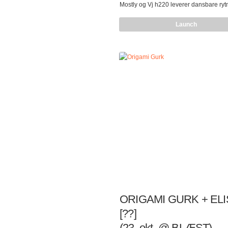
Mostly og Vj h220 leverer dansbare ry
spretne projeksjoner i tett dialog med
Launch
utstillingens tematikk! PikselSavers er e
visningsprogram for kortfilmer og softw
kuratert av Pikselfestivalen i Bergen.
PikselSavers ble bestilt og for første ga
under biennale for kunst og teknologi, 
2010, i Trondheim. Prosjektet ble deret
presentert på Pixelache Helsinki i mar
ved Norsk Telemuseum over sommeren
Om Piksel…
ORIGAMI GURK + EL
[??]
(23. okt. @ BLÆST)