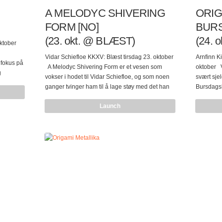
A MELODYC SHIVERING
ORIG
FORM [NO]
BURS
(23. okt. @ BLÆST)
(24. 
ktober
Vidar Schiefloe KKXV: Blæst tirsdag 23. oktober
Arnfinn K
 fokus på
A Melodyc Shivering Form er et vesen som
oktober V
g
vokser i hodet til Vidar Schiefloe, og som noen
svært sje
pptak fra
ganger tvinger ham til å lage støy med det han
Bursdagsk
matet og
har tilgjengelig. Folk synes å like det, fordi det
under KK
Launch
ofte er veldig vakkert. A Melodyc Shivering Form
integrert 
se musikk
er et anagram for “edgy Hanover microfilms” og
protestan
l det
“Adolf covering shimmery”, men det spiller ikke
århundre, 
disk og
nødvendigvis noen rolle for noe av dette.
vestlig ku
ledet av
eksempel
s med
forbindes
vestlige 
putte ten