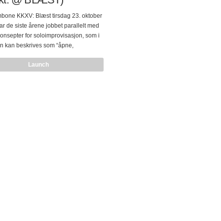
bone KKXV: Blæst tirsdag 23. oktober
r de siste årene jobbet parallelt med
onsepter for soloimprovisasjon, som i
on kan beskrives som “åpne,
ve improvisasjoner” og “lydhendelser i
Launch
med det akustiske rommet”. To
 som iblant spiller hver for seg, og
er har splitkonsert. Henrik har spilt
rter i Wien, Barcelona, Berlin og Bad
i tillegg til i Skandinavia, og ga ut
LO” på plateselskapet Creative
 2011. I sommer åpnet han Støy på
stivalen i samarbeid med
rononaut…