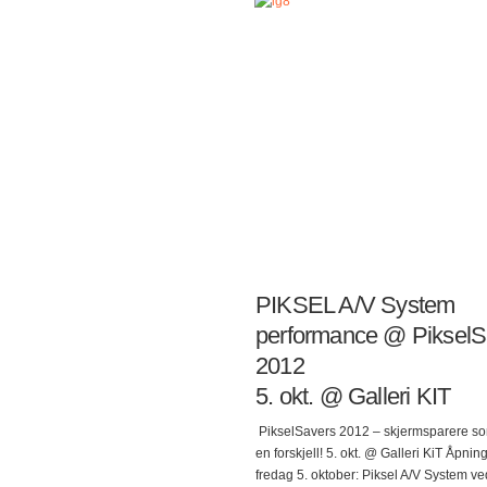
engelsk veteranprodusent, og en av de
erfarne drum & bass artistene som finn
DJ-kitet sitt! Darren White, aka dBridge,
artist som gjennom en utrolig mangfold
karriere etterhvert besitter en svimlend
merittliste. Rett etter OPEN REEL
ENSEMBLE (andre sett) og FROST er f
på…
PIKSEL A/V System
performance @ PikselS
2012
5. okt. @ Galleri KIT
PikselSavers 2012 – skjermsparere so
en forskjell! 5. okt. @ Galleri KiT Åpnin
fredag 5. oktober: Piksel A/V System ve