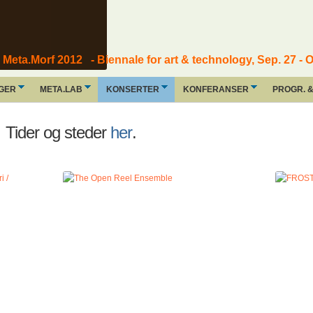
Meta.Morf 2012 - Biennale for art & technology, Sep. 27 - O
NGER
META.LAB
KONSERTER
KONFERANSER
PROGR. &
.
Tider og steder
her
.