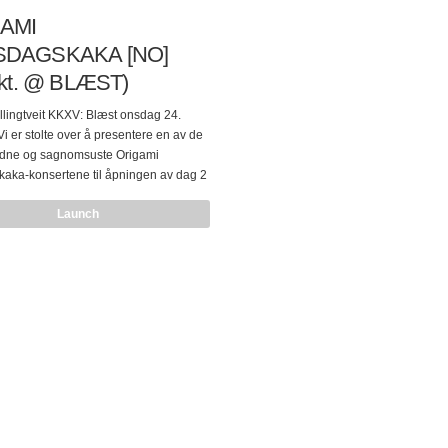
AMI
DAGSKAKA [NO]
okt. @ BLÆST)
illingtveit KKXV: Blæst onsdag 24.
i er stolte over å presentere en av de
ldne og sagnomsuste Origami
aka-konsertene til åpningen av dag 2
XV. Bursdagskaka har vært en
Launch
del av bursdagsfeiringer i
tiske land siden midten av det 19.
og utvidet til å bli en del av generell
ltur. Enkelte ritualer og tradisjoner, for
 å synge bursdagsanger, som
 med bursdagskaka er felles for mange
kulturer. Den vestlige tradisjonen med å
te stearinlys…