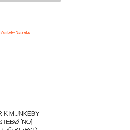
 en rekke konserter, holdt workshops,
bøker og gjort en rekke innspillinger i
e formater tilgjengelig. Han har stilt ut
t og bidratt med materiale til en
agasiner og blogger. Han har også
det på ulike måter med en…
RIK MUNKEBY
TEBØ [NO]
okt. @ BLÆST)