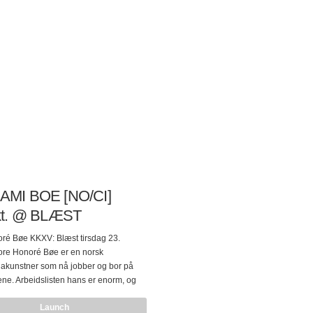
. FiEND åpner lørdagskvelden
nder Meta.Fest – Meta.Morfs
ingshelg 29. september kl. 23:30.
AMI BOE [NO/CI]
kt. @ BLÆST
ré Bøe KKXV: Blæst tirsdag 23.
ore Honoré Bøe er en norsk
akunstner som nå jobber og bor på
ne. Arbeidslisten hans er enorm, og
drevis av utgivelser, utstillinger og
Launch
nger. I løpet av de siste 20 årene har