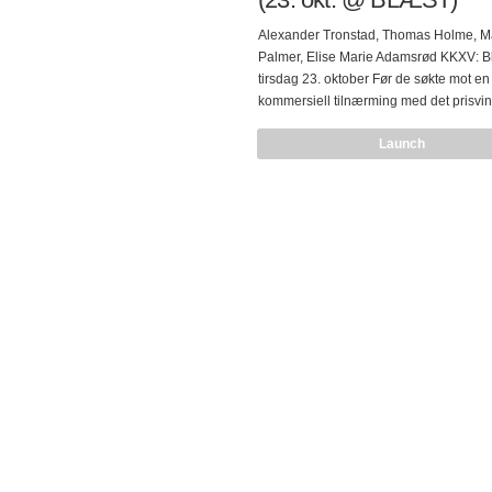
Alexander Tronstad, Thomas Holme, Ma
Palmer, Elise Marie Adamsrød KKXV: B
tirsdag 23. oktober Før de søkte mot e
kommersiell tilnærming med det prisv
NoAward™-albumet “Age of Reason 
Launch
Seidmen og Elise (kommer snart på T
anarchives/Ambolthue), hadde Gurken
allerede andre banebrytende innspillin
seg. Ved å gå tilbake til røttene sine utf
former for kunst, musikk og sinn-over-fj
har så mye til felles med Senegalesisk 
psykedelia, Pippi Holstein-skolen for
sonosemantikk, og haglstormen av sho
rock som kom ut av Nidaros-områdene
stammekulturen…