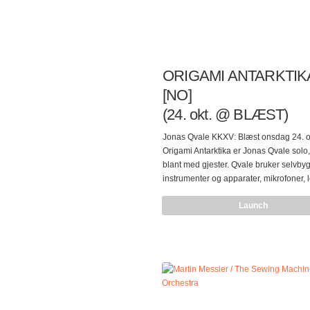
ORIGAMI ANTARKTIK
[NO]
(24. okt. @ BLÆST)
Jonas Qvale KKXV: Blæst onsdag 24. o
Origami Antarktika er Jonas Qvale solo,
blant med gjester. Qvale bruker selvby
instrumenter og apparater, mikrofoner, l
effekter, sinusgenerator, modifisert elek
Launch
og feltopptak som byggestener i sine
komposisjoner. Ofte er det systemer s
påvirker hverandre, på grensen til
sammenbrudd eller såvidt i balanse. Qv
også leder av gruppen Hornorkesteret,
utforsker rent akustiske lyder og klange
ble i år tildelt 75 000,- fra Norsk Kompo
for å skrive teatermusikk til prosjektet